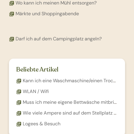
Wo kann ich meinen Mühl entsorgen?
library_books
Märkte und Shoppingabende
library_books
Darf ich auf dem Campingplatz angeln?
library_books
Beliebte Artikel
Kann ich eine Waschmaschine/einen Trockner benutzen?
library_books
WLAN / Wifi
library_books
Muss ich meine eigene Bettwäsche mitbringen?
library_books
Wie viele Ampere sind auf dem Stellplatz verfügbar?
library_books
Logees & Besuch
library_books