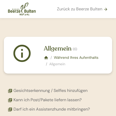
Zurück zu Beerze Bulten
arrow_forward
info_outline
Allgemein
(6)
Während Ihres Aufenthalts
home
Allgemein
Gesichtserkennung / Selfies hinzufügen
library_books
Kann ich Post/Pakete liefern lassen?
library_books
Darf ich ein Assistenzhunde mitbringen?
library_books