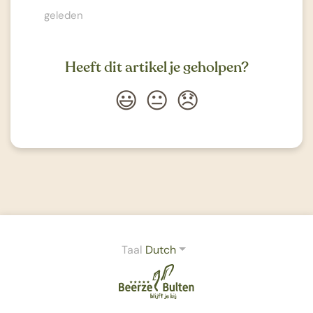
geleden
Heeft dit artikel je geholpen?
😃
😐
😞
Taal
Dutch