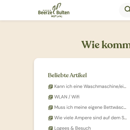
sea
Wie komme
Beliebte Artikel
Kann ich eine Waschmaschine/einen Trockner benutzen?
library_books
WLAN / Wifi
library_books
Muss ich meine eigene Bettwäsche mitbringen?
library_books
Wie viele Ampere sind auf dem Stellplatz verfügbar?
library_books
Logees & Besuch
library_books